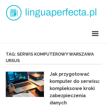
Skip
L
to
content
p
angielski
dla
dzieci
Tarchomin
TAG:
SERWIS KOMPUTEROWY WARSZAWA
URSUS
Jak przygotować
komputer do serwisu:
kompleksowe kroki
zabezpieczenia
danych