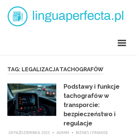
Skip
L
to
content
p
angielski
dla
dzieci
Tarchomin
TAG:
LEGALIZACJA TACHOGRAFÓW
Podstawy i funkcje
tachografów w
transporcie:
bezpieczeństwo i
regulacje
28 PAŹDZIERNIKA 2025
ADMIN
BIZNES I FINANSE