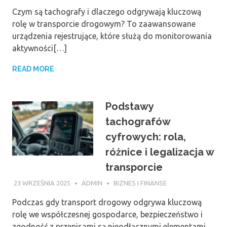
Czym są tachografy i dlaczego odgrywają kluczową
rolę w transporcie drogowym? To zaawansowane
urządzenia rejestrujące, które służą do monitorowania
aktywności[…]
READ MORE
Podstawy
tachografów
cyfrowych: rola,
różnice i legalizacja w
transporcie
23 WRZEŚNIA 2025
ADMIN
BIZNES I FINANSE
Podczas gdy transport drogowy odgrywa kluczową
rolę we współczesnej gospodarce, bezpieczeństwo i
zgodność z przepisami są nieodłącznymi elementami