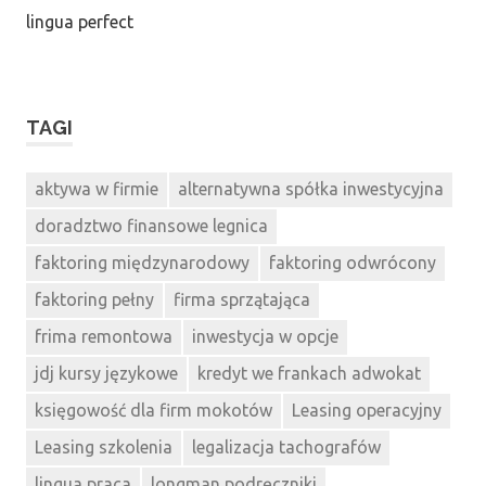
lingua perfect
TAGI
aktywa w firmie
alternatywna spółka inwestycyjna
doradztwo finansowe legnica
faktoring międzynarodowy
faktoring odwrócony
faktoring pełny
firma sprzątająca
frima remontowa
inwestycja w opcje
jdj kursy językowe
kredyt we frankach adwokat
księgowość dla firm mokotów
Leasing operacyjny
Leasing szkolenia
legalizacja tachografów
lingua praca
longman podręczniki