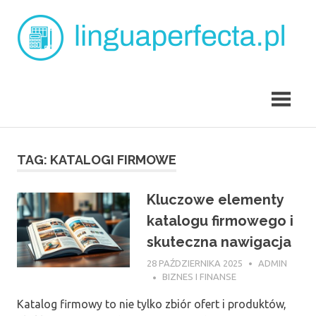
Skip
L
to
content
p
angielski
dla
dzieci
Tarchomin
TAG:
KATALOGI FIRMOWE
Kluczowe elementy
katalogu firmowego i
skuteczna nawigacja
28 PAŹDZIERNIKA 2025
ADMIN
BIZNES I FINANSE
Katalog firmowy to nie tylko zbiór ofert i produktów,