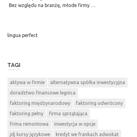
Bez względu na branżę, młode firmy …
lingua perfect
TAGI
aktywa w firmie
alternatywna spółka inwestycyjna
doradztwo finansowe legnica
faktoring międzynarodowy
faktoring odwrócony
faktoring pełny
firma sprzątająca
frima remontowa
inwestycja w opcje
jdj kursy językowe
kredyt we frankach adwokat