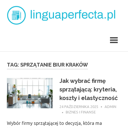
Skip
L
to
content
p
angielski
dla
dzieci
Tarchomin
TAG:
SPRZĄTANIE BIUR KRAKÓW
Jak wybrać firmę
sprzątającą: kryteria,
koszty i elastyczność
24 PAŹDZIERNIKA 2025
ADMIN
BIZNES I FINANSE
Wybór firmy sprzątającej to decyzja, która ma